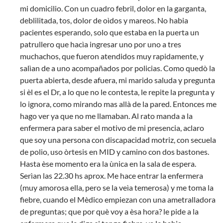
mi domicilio. Con un cuadro febril, dolor en la garganta,
deblilitada, tos, dolor de oìdos y mareos. No habia
pacientes esperando, solo que estaba en la puerta un
patrullero que hacìa ingresar uno por uno a tres
muchachos, que fueron atendidos muy rapidamente, y
salìan de a uno acompañados por policias. Como quedò la
puerta abierta, desde afuera, mi marido saluda y pregunta
si èl es el Dr, a lo que no le contesta, le repite la pregunta y
lo ignora, como mirando mas allà de la pared. Entonces me
hago ver ya que no me llamaban. Al rato manda a la
enfermera para saber el motivo de mi presencia, aclaro
que soy una persona con discapacidad motriz, con secuela
de polio, uso òrtesis en MID y camino con dos bastones.
Hasta èse momento era la ùnica en la sala de espera.
Serìan las 22.30 hs aprox. Me hace entrar la enfermera
(muy amorosa ella, pero se la veìa temerosa) y me toma la
fiebre, cuando el Mèdico empiezan con una ametralladora
de preguntas; que por què voy a èsa hora? le pide a la