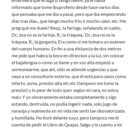
enfermera que le diga si tengo fiebre, ya le habia
informado que tome ibuprofeno desde hace varios dìas
que pensaba que me iba a pasar, pero que iba empeorando
dias tras dìas,, que tengo mucho frio ò mucho calor, etc. Me
preg què me duele? Resp,; la faringe, señalando el cuello,
Dr,; èsa no es la farinje, R.; la tràquea,. Dr.; èsa no es la
tràquea, R.; la garganta, Era como si me tomara un exámen
del cuerpo humano. En fin a una distancia de dos metros
me pide que habra la boca en direccion a la luz, sin colocar
el bajalengua o como se llame y en vos alta empezò a
sermonearme, que ahi, sòlo se atiende urgencias y que
vaya a un consultorio externo. que èl està para casos como
infarto, asma, presiòn alta etc etc (tampoco me tomo la
presiòn) y lo peor de todo que» segùn mi cara, no estoy
mal,» Y yo sinceramente estaba completamente y sigo
estando, destruida, no podia ingerir nada, solo jugo de
naranja y realmente en mi vida me sentì tan desvalorizada
y humillada, No llorè delante suyo, pero tampoco me dì
cuenta de pedir el Libro de Quejas, Salgo y le cuento a mi