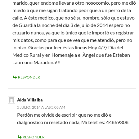
marido, queriendome llevar a otro nosocomio, pero me diò
miedo a que me sigan tratàndo peor que a un perro de la
calle. A èste medico, que no sè su nombre, sòlo que estuvo
de Guardia la noche del dìa 3 de julio de 2014 espero no
cruzarlo nunca, ya que lo ùnico que le importò es registrar
mis datos, como para que se vea que me atendiò, pero no
lo hizo. Gracias por leer èstas lìneas Hoy 4/7/ Dìa del
Medico Rural y en Homenaje a el Àngel que fue Esteban
Laureano Maradona!!!
RESPONDER
Aida Villalba
5 JULIO, 2014 A LAS 5:08 AM
Perdòn me olvidè de escribir que no me diò el
dialgnòstico ni resetado nada, Mi telèf. es: 44869308
RESPONDER