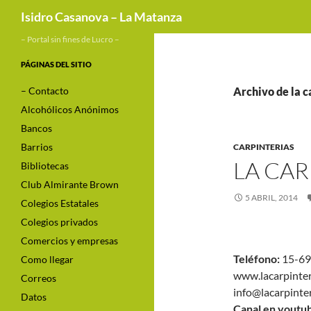
Buscar
Isidro Casanova – La Matanza
– Portal sin fines de Lucro –
PÁGINAS DEL SITIO
– Contacto
Archivo de la c
Alcohólicos Anónimos
Bancos
Barrios
CARPINTERIAS
LA CAR
Bibliotecas
Club Almirante Brown
5 ABRIL, 2014
Colegios Estatales
Colegios privados
Comercios y empresas
Teléfono:
15-69
Como llegar
www.lacarpinter
Correos
info@lacarpinte
Datos
Canal en youtu