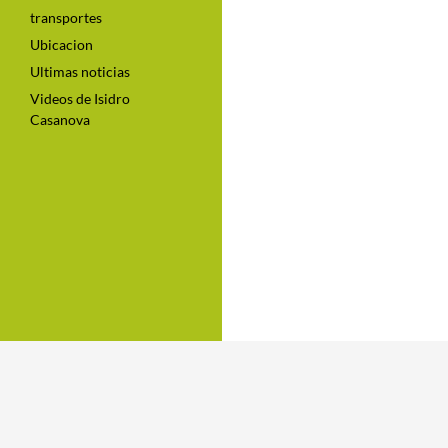
transportes
Ubicacion
Ultimas noticias
Videos de Isidro
Casanova
El portal de
Isidro Casanova