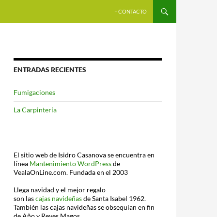
SALTAR AL CONTENIDO
– CONTACTO
ENTRADAS RECIENTES
Fumigaciones
La Carpintería
El sitio web de Isidro Casanova se encuentra en
línea
Mantenimiento WordPress
de
VealaOnLine.com. Fundada en el 2003
Llega navidad y el mejor regalo
son las
cajas navideñas
de Santa Isabel 1962.
También las cajas navideñas se obsequian en fin
de Año y Reyes Magos.