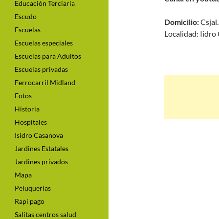
Educación Terciaria
Escudo
Domicilio:
Csjal
Escuelas
Localidad: Iidr
Escuelas especiales
Escuelas para Adultos
Escuelas privadas
Ferrocarril Midland
Fotos
Historia
Hospitales
Isidro Casanova
Jardines Estatales
Jardines privados
Mapa
Peluquerías
Rapi pago
Salitas centros salud