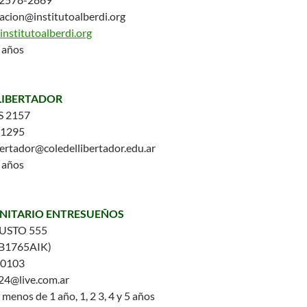
acion@institutoalberdi.org
nstitutoalberdi.org
5 años
LIBERTADOR
S 2157
-1295
bertador@coledellibertador.edu.ar
5 años
NITARIO ENTRESUEÑOS
 JUSTO 555
(B1765AIK)
-0103
24@live.com.ar
 menos de 1 año, 1, 2 3, 4 y 5 años