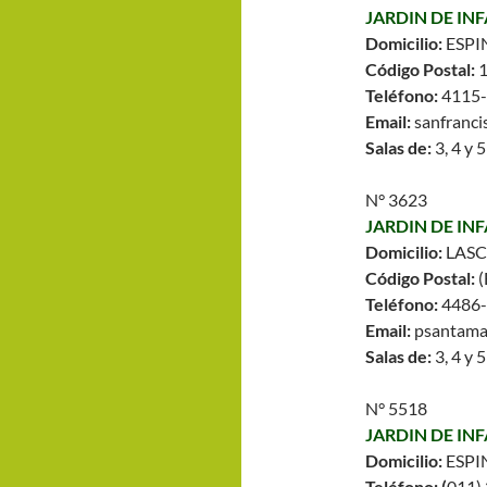
JARDIN DE IN
Domicilio:
ESPI
Código Postal:
Teléfono:
4115
Email:
sanfranc
Salas de:
3, 4 y 
N° 3623
JARDIN DE IN
Domicilio:
LASC
Código Postal:
(
Teléfono:
4486
Email:
psantama
Salas de:
3, 4 y 
N° 5518
JARDIN DE IN
Domicilio:
ESPI
Teléfono: (
011)