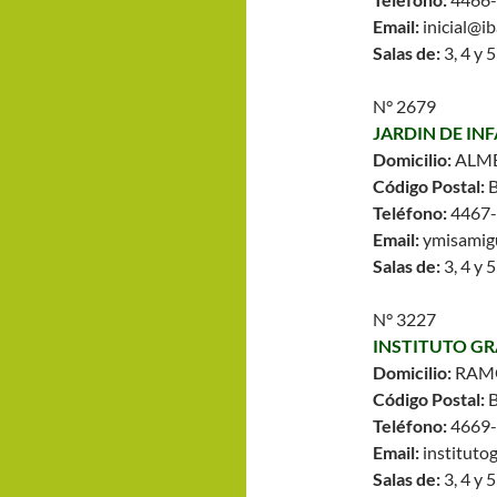
Email:
inicial@ib
Salas de:
3, 4 y 
N° 2679
JARDIN DE IN
Domicilio:
ALME
Código Postal:
Teléfono:
4467
Email:
ymisamig
Salas de:
3, 4 y 
N° 3227
INSTITUTO G
Domicilio:
RAMO
Código Postal:
Teléfono:
4669
Email:
institut
Salas de:
3, 4 y 