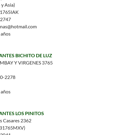
 y Asia)
1765IAK
-2747
vinas@hotmail.com
5 años
FANTES BICHITO DE LUZ
BAY Y VIRGENES 3765
00-2278
5 años
ANTES LOS PINITOS
s Casares 2362
(B1765MXV)
-2041