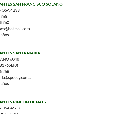
FANTES SAN FRANCISCO SOLANO
NOSA 4233
1765
-8760
isco@hotmail.com
5 años
FANTES SANTA MARIA
ANO 6048
B1765EFJ)
-8268
ria@speedy.com.ar
5 años
FANTES RINCON DE NATY
NOSA 4663
 2578-2869