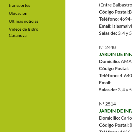
(Entre Balbastro
transportes
Código Postal:
B
Ubicacion
Teléfono:
4694
Ultimas noticias
Email:
islasmal
Videos de Isidro
Salas de:
3, 4 y 
Casanova
N° 2448
JARDIN DE IN
Domicilio:
AMAM
Código Postal:
Teléfono:
4-64
Email:
Salas de:
3, 4 y 
N° 2514
JARDIN DE INF
Domicilio:
Carlo
Código Postal:
Teléfono:
4466