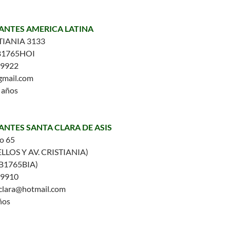
FANTES AMERICA LATINA
TIANIA 3133
B1765HOI
-9922
gmail.com
5 años
FANTES SANTA CLARA DE ASIS
o 65
LLOS Y AV. CRISTIANIA)
(B1765BIA)
-9910
aclara@hotmail.com
ños