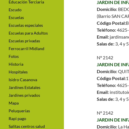
Educación Terciaria
JARDIN DE I
Domicilio:
BEDO
Escudo
(Barrio SAN CA
Escuelas
Código Postal:
B
Escuelas especiales
Teléfono:
4625
Escuelas para Adultos
Email:
jardinsa
Escuelas privadas
Salas de:
3, 4 y 
Ferrocarril Midland
Fotos
N° 2142
Historia
JARDIN DE IN
Domicilio:
QUIT
Hospitales
Código Postal:
1
Isidro Casanova
Teléfono:
4625
Jardines Estatales
Email:
instituto
Jardines privados
Salas de:
3, 4 y 
Mapa
Peluquerías
N° 2142
Rapi pago
JARDIN DE IN
Salitas centros salud
Domicilio:
La H