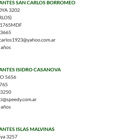
NFANTES SAN CARLOS BORROMEO
YA 3202
RLOS)
1765MDF
-3665
ncarlos1923@yahoo.com.ar
5 años
FANTES ISIDRO CASANOVA
O 5656
765
-3250
ici@speedy.com.ar
5 años
FANTES ISLAS MALVINAS
aya 3257