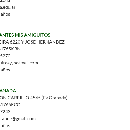
a.edu.ar
5 años
FANTES MIS AMIGUITOS
IRA 6220 Y JOSE HERNANDEZ
B1765KRN
-5270
uitos@hotmail.com
5 años
RANADA
N CARRILLO 4545 (Ex Granada)
B1765FCC
-7243
ogrande@gmail.com
5 años