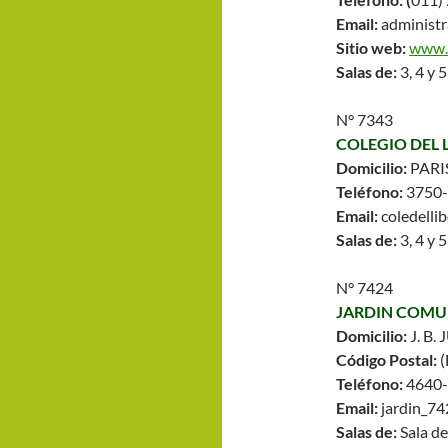
Email:
administr
Sitio web:
www.i
Salas de:
3, 4 y 
N° 7343
COLEGIO DEL 
Domicilio:
PARI
Teléfono:
3750
Email:
coledelli
Salas de:
3, 4 y 
N° 7424
JARDIN COMU
Domicilio:
J. B.
Código Postal:
Teléfono:
4640
Email:
jardin_74
Salas de:
Sala de