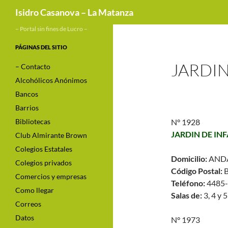
Buscar
Isidro Casanova – La Matanza
– Portal sin fines de Lucro –
PÁGINAS DEL SITIO
JARDI
– Contacto
Alcohólicos Anónimos
Bancos
Barrios
Bibliotecas
N° 1928
JARDIN DE IN
Club Almirante Brown
Colegios Estatales
Domicilio:
ANDA
Colegios privados
Código Postal:
B
Comercios y empresas
Teléfono:
4485-
Como llegar
Salas de:
3, 4 y 
Correos
Datos
N° 1973