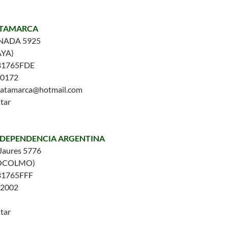
ATAMARCA
NADA 5925
AYA)
B1765FDE
-0172
ocatamarca@hotmail.com
tar
INDEPENDENCIA ARGENTINA
Jaures 5776
TOCOLMO)
B1765FFF
-2002
tar