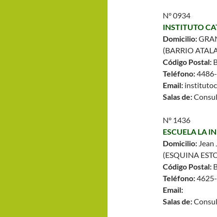
N° 0934
INSTITUTO C
Domicilio:
GRA
(BARRIO ATAL
Código Postal:
Teléfono:
4486
Email:
institut
Salas de:
Consul
N° 1436
ESCUELA LA 
Domicilio:
Jean 
(ESQUINA ES
Código Postal:
Teléfono:
4625
Email:
Salas de:
Consul