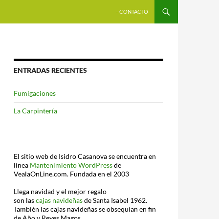
SALTAR AL CONTENIDO
– CONTACTO
ENTRADAS RECIENTES
Fumigaciones
La Carpintería
El sitio web de Isidro Casanova se encuentra en
línea
Mantenimiento WordPress
de
VealaOnLine.com. Fundada en el 2003
Llega navidad y el mejor regalo
son las
cajas navideñas
de Santa Isabel 1962.
También las cajas navideñas se obsequian en fin
de Año y Reyes Magos.