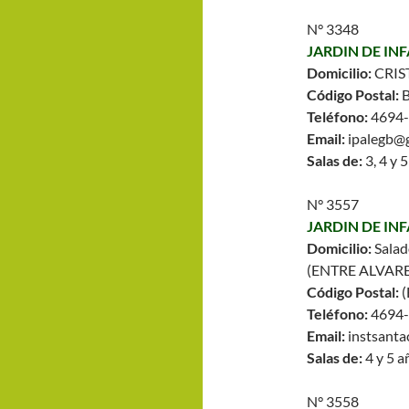
N° 3348
JARDIN DE IN
Domicilio:
CRIS
Código Postal:
Teléfono:
4694
Email:
ipalegb@
Salas de:
3, 4 y 
N° 3557
JARDIN DE IN
Domicilio:
Salad
(ENTRE ALVARE
Código Postal:
Teléfono:
4694
Email:
instsant
Salas de:
4 y 5 a
N° 3558