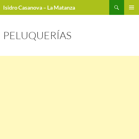
Buscar
Isidro Casanova – La Matanza
SALTAR
MENÚ
AL
PRINCI
CONTENIDO
PELUQUERÍAS